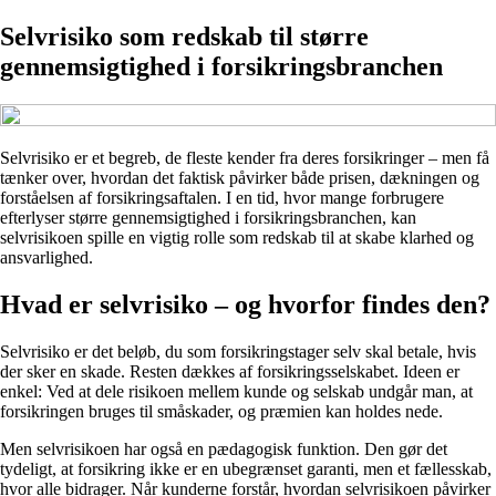
Selvrisiko som redskab til større
gennemsigtighed i forsikringsbranchen
Selvrisiko er et begreb, de fleste kender fra deres forsikringer – men få
tænker over, hvordan det faktisk påvirker både prisen, dækningen og
forståelsen af forsikringsaftalen. I en tid, hvor mange forbrugere
efterlyser større gennemsigtighed i forsikringsbranchen, kan
selvrisikoen spille en vigtig rolle som redskab til at skabe klarhed og
ansvarlighed.
Hvad er selvrisiko – og hvorfor findes den?
Selvrisiko er det beløb, du som forsikringstager selv skal betale, hvis
der sker en skade. Resten dækkes af forsikringsselskabet. Ideen er
enkel: Ved at dele risikoen mellem kunde og selskab undgår man, at
forsikringen bruges til småskader, og præmien kan holdes nede.
Men selvrisikoen har også en pædagogisk funktion. Den gør det
tydeligt, at forsikring ikke er en ubegrænset garanti, men et fællesskab,
hvor alle bidrager. Når kunderne forstår, hvordan selvrisikoen påvirker