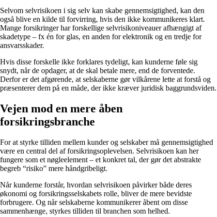
Selvom selvrisikoen i sig selv kan skabe gennemsigtighed, kan den
også blive en kilde til forvirring, hvis den ikke kommunikeres klart.
Mange forsikringer har forskellige selvrisikoniveauer afhængigt af
skadetype – fx én for glas, en anden for elektronik og en tredje for
ansvarsskader.
Hvis disse forskelle ikke forklares tydeligt, kan kunderne føle sig
snydt, når de opdager, at de skal betale mere, end de forventede.
Derfor er det afgørende, at selskaberne gør vilkårene lette at forstå og
præsenterer dem på en måde, der ikke kræver juridisk baggrundsviden.
Vejen mod en mere åben
forsikringsbranche
For at styrke tilliden mellem kunder og selskaber må gennemsigtighed
være en central del af forsikringsoplevelsen. Selvrisikoen kan her
fungere som et nøgleelement – et konkret tal, der gør det abstrakte
begreb “risiko” mere håndgribeligt.
Når kunderne forstår, hvordan selvrisikoen påvirker både deres
økonomi og forsikringsselskabets rolle, bliver de mere bevidste
forbrugere. Og når selskaberne kommunikerer åbent om disse
sammenhænge, styrkes tilliden til branchen som helhed.